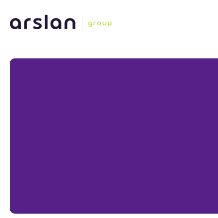
Vacatures
Keukenverkoper
Rotterdam
30-38 uur
Bachelor (HBO), Master (WO)
Solliciteer direct