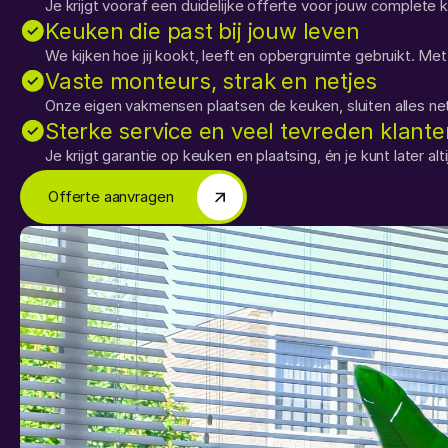
Je krijgt vooraf een duidelijke offerte voor jouw complete 
Keuken die past bij jouw leven
We kijken hoe jij kookt, leeft en opbergruimte gebruikt. Met
Vaste monteurs, strak en netjes
Onze eigen vakmensen plaatsen de keuken, sluiten alles netje
Sterke service en veel tevreden klante
Je krijgt garantie op keuken en plaatsing, én je kunt later 
Offerte aanvragen