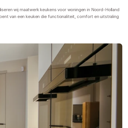
ealiseren wij maatwerk keukens voor woningen in Noord-Holland 
nt van een keuken die functionaliteit, comfort en uitstraling 