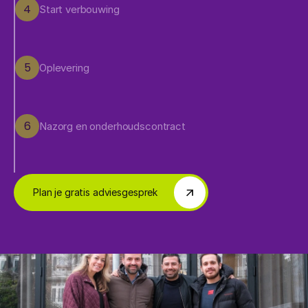
4
Start verbouwing
5
Oplevering
6
Nazorg en onderhoudscontract
Plan je gratis adviesgesprek