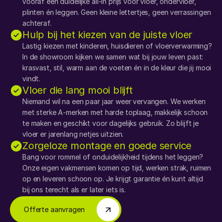
vooraf een duidelijke all-in prijs voor vloer, ondervloer, 
plinten én leggen. Geen kleine lettertjes, geen verrassingen 
achteraf.
Hulp bij het kiezen van de juiste vloer
Lastig kiezen met kinderen, huisdieren of vloerverwarming? 
In de showroom kijken we samen wat bij jouw leven past: 
krasvast, stil, warm aan de voeten én in de kleur die jij mooi 
vindt.
Vloer die lang mooi blijft
Niemand wil na een paar jaar weer vervangen. We werken 
met sterke A-merken met harde toplaag, makkelijk schoon 
te maken en geschikt voor dagelijks gebruik. Zo blijft je 
vloer er jarenlang netjes uitzien.
Zorgeloze montage en goede service
Bang voor rommel of onduidelijkheid tijdens het leggen? 
Onze eigen vakmensen komen op tijd, werken strak, ruimen 
op en leveren schoon op. Je krijgt garantie én kunt altijd 
bij ons terecht als er later iets is.
Offerte aanvragen