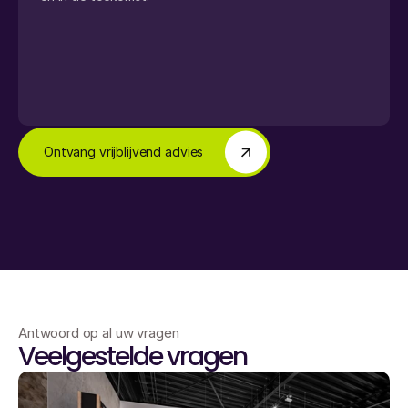
Ontvang vrijblijvend advies
Antwoord op al uw vragen
Veelgestelde vragen