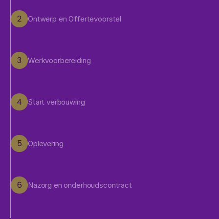
2
Ontwerp en Offertevoorstel
3
Werkvoorbereiding
4
Start verbouwing
5
Oplevering
6
Nazorg en onderhoudscontract