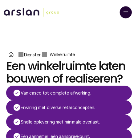
Diensten
Winkelruimte
Een winkelruimte laten 
bouwen of realiseren?
Van casco tot complete afwerking.
Ervaring met diverse retailconcepten.
Snelle oplevering met minimale overlast.
Eén aannemer, één aanspreekpunt.