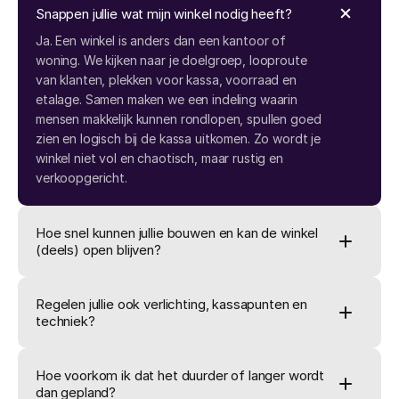
Snappen jullie wat mijn winkel nodig heeft?
Ja. Een winkel is anders dan een kantoor of
woning. We kijken naar je doelgroep, looproute
van klanten, plekken voor kassa, voorraad en
etalage. Samen maken we een indeling waarin
mensen makkelijk kunnen rondlopen, spullen goed
zien en logisch bij de kassa uitkomen. Zo wordt je
winkel niet vol en chaotisch, maar rustig en
verkoopgericht.
Hoe snel kunnen jullie bouwen en kan de winkel 
(deels) open blijven?
Regelen jullie ook verlichting, kassapunten en 
techniek?
Hoe voorkom ik dat het duurder of langer wordt 
dan gepland?